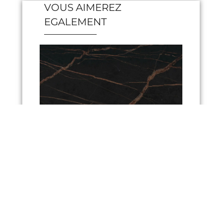
VOUS AIMEREZ
EGALEMENT
Lauren
Rev
t