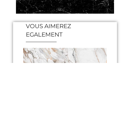
VOUS AIMEREZ
EGALEMENT
Calacatta
Mi
Luxe