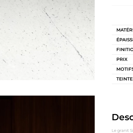
MATÉR
ÉPAIS
FINITI
PRIX
MOTIF
TEINTE
Desc
Le granit S