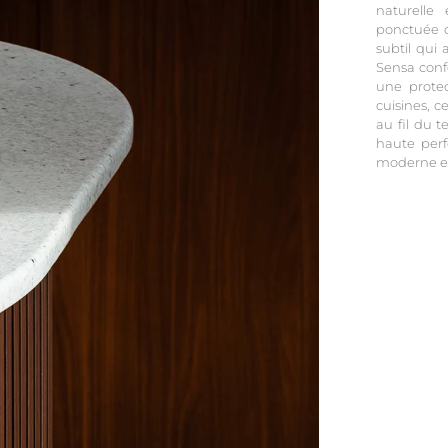
naturelle
ponctuée d
subtil qui 
Sensa confè
une protec
cuisines, c
au fil du t
haute perf
moderne et 