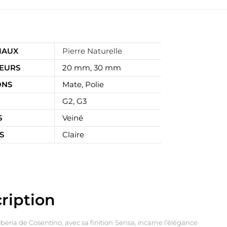
IAUX
Pierre Naturelle
SEURS
20 mm, 30 mm
ONS
Mate, Polie
G2, G3
S
Veiné
S
Claire
ription
iberia de Cosentino, avec sa finition Sensa, incarne l’élégance