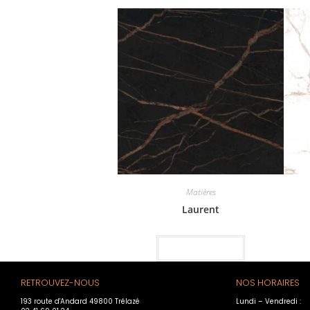
Matières
Laurent
Lire la suite
RETROUVEZ-NOUS
NOS HORAIRES
193 route d'Andard 49800 Trélazé
Lundi – Vendredi :