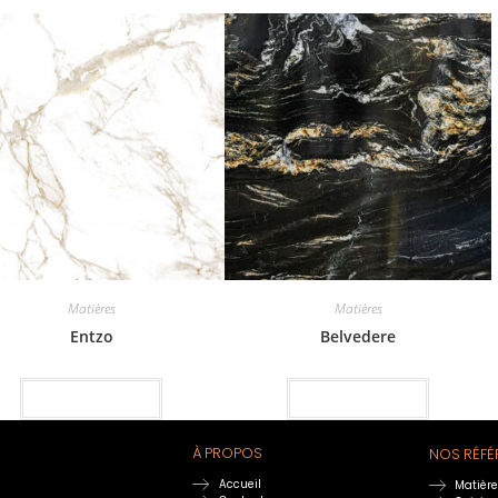
Matières
Matières
Entzo
Belvedere
Lire la suite
Lire la suite
À PROPOS
NOS RÉFÉ
Accueil
Matièr