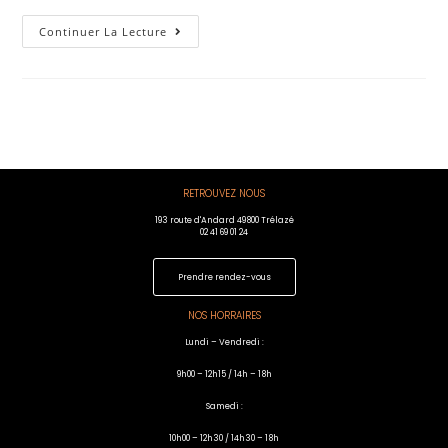
Continuer La Lecture
RETROUVEZ NOUS
193 route d'Andard 49800 Trélazé
02 41 69 01 24
Prendre rendez-vous
NOS HORRAIRES
Lundi – Vendredi :
9h00 – 12h15 / 14h – 18h
Samedi :
10h00 – 12h30 / 14h30 – 18h