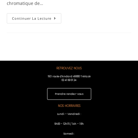
chromatique de…
Continuer La Lecture
RETROUVEZ NOUS
193 route d'Andard 49800 Trélazé
02 41 69 01 24
Prendre rendez-vous
NOS HORRAIRES
Lundi – Vendredi :
9h00 – 12h15 / 14h – 18h
Samedi :