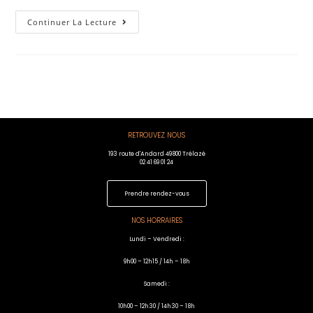
Continuer La Lecture
RETROUVEZ NOUS
193 route d'Andard 49800 Trélazé
02 41 69 01 24
Prendre rendez-vous
NOS HORRAIRES
Lundi – Vendredi :
9h00 – 12h15 / 14h – 18h
Samedi :
10h00 – 12h30 / 14h30 – 18h