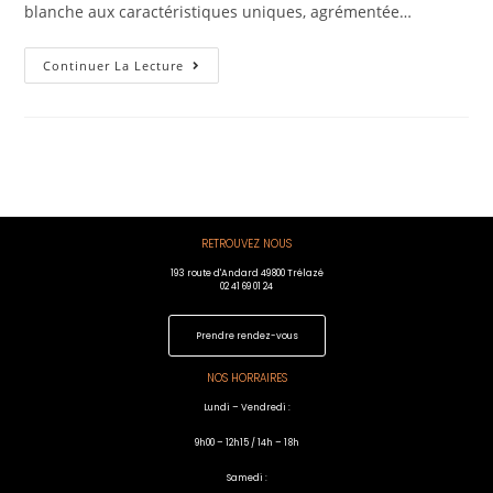
blanche aux caractéristiques uniques, agrémentée…
Continuer La Lecture
RETROUVEZ NOUS
193 route d'Andard 49800 Trélazé
02 41 69 01 24
Prendre rendez-vous
NOS HORRAIRES
Lundi – Vendredi :
9h00 – 12h15 / 14h – 18h
Samedi :