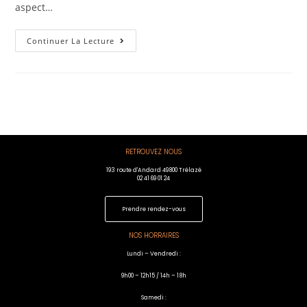
aspect…
Continuer La Lecture
RETROUVEZ NOUS
193 route d'Andard 49800 Trélazé
02 41 69 01 24
Prendre rendez-vous
NOS HORRAIRES
Lundi – Vendredi :
9h00 – 12h15 / 14h – 18h
Samedi :