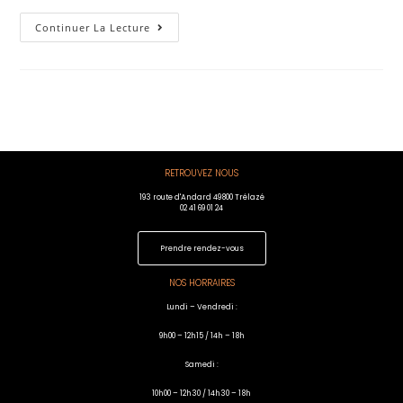
Continuer La Lecture
RETROUVEZ NOUS
193 route d'Andard 49800 Trélazé
02 41 69 01 24
Prendre rendez-vous
NOS HORRAIRES
Lundi – Vendredi :
9h00 – 12h15 / 14h – 18h
Samedi :
10h00 – 12h30 / 14h30 – 18h