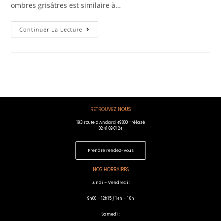
ombres grisâtres est similaire à…
Continuer La Lecture
RETROUVEZ NOUS
193 route d'Andard 49800 Trélazé
02 41 69 01 24
Prendre rendez-vous
NOS HORRAIRES
Lundi – Vendredi :
9h00 – 12h15 / 14h – 18h
Samedi :