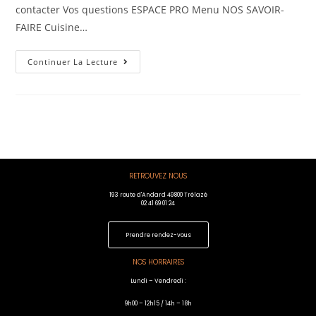
contacter Vos questions ESPACE PRO Menu NOS SAVOIR-
FAIRE Cuisine…
Continuer La Lecture
RETROUVEZ NOUS
193 route d'Andard 49800 Trélazé
02 41 69 01 24
Prendre rendez-vous
NOS HORRAIRES
Lundi – Vendredi :
9h00 – 12h15 / 14h – 18h