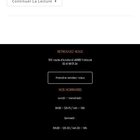
Continuer La Lecture
RETROUVEZ NOUS
193 route d'Andard 49800 Trélazé
02 41 69 01 24
Prendre rendez-vous
NOS HORRAIRES
Lundi – Vendredi :
9h00 – 12h15 / 14h – 18h
Samedi :
10h00 – 12h30 / 14h30 – 18h