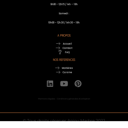
9h00 – 12h15 / 14h – 18h
Samedi :
10h00 – 12h30 / 14h30 – 18h
A PROPOS
Accueil
Contact
FAQ
NOS REFERENCES
Matières
Cuisine
Mentions légales - Conditions générales d'utilisation
© Tous droits réserver Anjou Marbre 2022