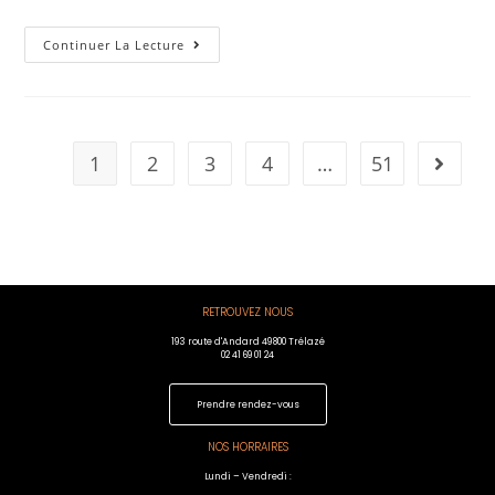
Continuer La Lecture
1
2
3
4
…
51
RETROUVEZ NOUS
193 route d'Andard 49800 Trélazé
02 41 69 01 24
Prendre rendez-vous
NOS HORRAIRES
Lundi – Vendredi :