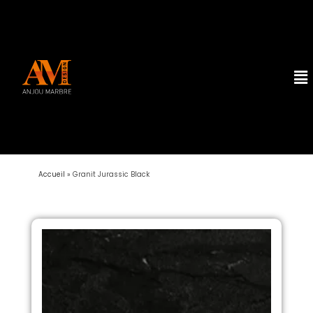
Accueil
»
Granit Jurassic Black