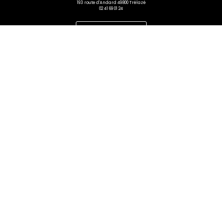
193 route d'Andard 49800 Trélazé
02 41 69 01 24
Prendre rendez-vous
NOS HORRAIRES
Lundi – Vendredi :
9h00 – 12h15 / 14h – 18h
Samedi :
10h00 – 12h30 / 14h30 – 18h
A PROPOS
Accueil
Contact
FAQ
NOS REFERENCES
Matières
Cuisine