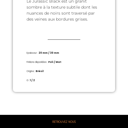
Le Jurassic Black est un granit
sombre à la texture subtile dont les
nuances de noirs sont traversé par
des veines aux bordures grises.
Epaisseur :
20 mm /
30 mm
Finitions disponibles :
Poli / Mat
Origine :
Brésil
G :
1 / 2
RETROUVEZ NOUS