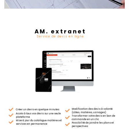
AM. extranet
Service de devis en ligne
Modification des devis à volonté
Créer un devis en quelque minutes
(côtes, matières, usinages)
Accès à tous vos devis sur une seule
Transformer votre devis en bon de
plateforme
commande en un clic
Mise à jour du catalogue matières et
Possibilité de joindre les plans et
services en permanence
perspectives