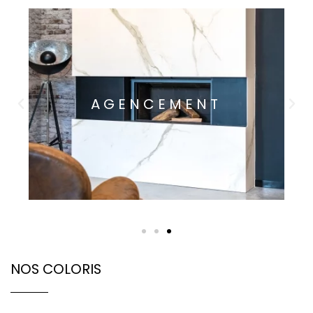
ENT
CUISINE
NOS COLORIS