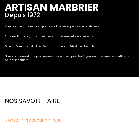
ARTISAN MARBRIER
Depuis 1972
Manufacture artisanale en pierres naturelles et pierres reconstituées.
Artisans Marbrier, nous agençons
vos intérieurs et vos extérieurs.
Granit l Quartzite | Marbre | Dekton | Laminam | Silestone | Neolith
Nous vous conseillons, produisons et posons vos projets
d’agencements, cuisines, salles de
bain et mobiliers.
NOS SAVOIR-FAIRE
Conseil / Production / Pose