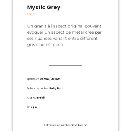
Mystic Grey
Granit
Un granit à l’aspect original pouvant
évoquer un aspect de métal créé par
ses nuances variant entre différent
gris clair et foncé.
Epaisseur :
20 mm /
30 mm
Finitions disponibles :
Poli /
Mat
Origine :
Brésil
G :
3 / 4
Retrouvez les tranches disponibles ici !