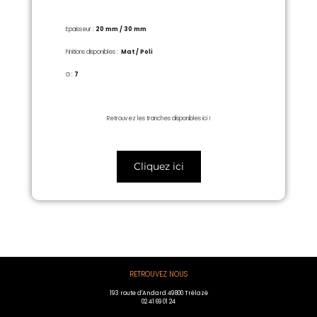
Epaisseur :
20 mm / 30 mm
Finitions disponibles :
Mat / Poli
G :
7
Retrouvez les tranches disponibles ici !
Cliquez ici
RETROUVEZ NOUS
193 route d'Andard 49800 Trélazé
02 41 69 01 24