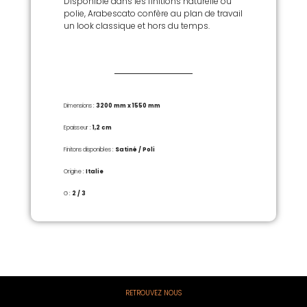
Disponible dans les finitions naturelle ou
polie, Arabescato confère au plan de travail
un look classique et hors du temps.
Dimensions :
3200 mm x 1550 mm
Epaisseur :
1,2 cm
Finitons disponibles :
Satiné / Poli
Origine :
Italie
G :
2 / 3
RETROUVEZ NOUS