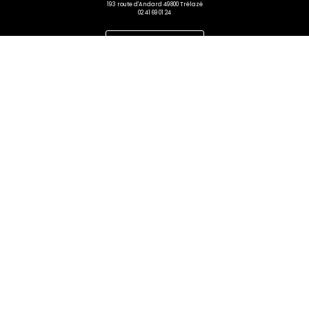
193 route d'Andard 49800 Trélazé
02 41 69 01 24
Prendre rendez-vous
NOS HORRAIRES
Lundi – Vendredi :
9h00 – 12h15 / 14h – 18h
Samedi :
10h00 – 12h30 / 14h30 – 18h
A PROPOS
Accueil
Contact
FAQ
NOS REFERENCES
Matières
Cuisine