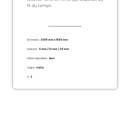
fil du temps.
Dimensions :
3200 mm x 1550 mm
Epaisseur :
5 mm / 12 mm / 20 mm
Finitions disponibles :
Mat
Origine :
Italie
G :
3
RETROUVEZ NOUS
193 route d'Andard 49800 Trélazé