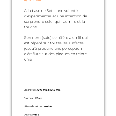
By Laminam
À la base de Seta, une volonté
d’expérimenter et une intention de
surprendre celui qui l’admire et la
touche.
Son nom (soie) se réfère à un fil qui
est répété sur toutes les surfaces
jusqu’à produire une perception
d’éraflure sur des plaques en teinte
unie.
Dimensions :
3200 mm x 1550 mm
Epaisseur :
1,2
cm
Finitons disponibles :
Satiné
Origine :
Italie