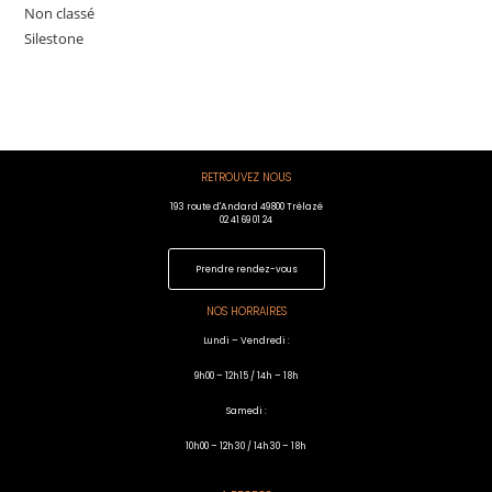
Non classé
Silestone
RETROUVEZ NOUS
193 route d'Andard 49800 Trélazé
02 41 69 01 24
Prendre rendez-vous
NOS HORRAIRES
Lundi – Vendredi :
9h00 – 12h15 / 14h – 18h
Samedi :
10h00 – 12h30 / 14h30 – 18h