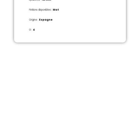
Finitions disponibles :
Mat
Origine :
Espagne
G :
4
RETROUVEZ NOUS
193 route d'Andard 49800 Trélazé
02 41 69 01 24
Prendre rendez-vous
NOS HORRAIRES
Lundi – Vendredi :
9h00 – 12h15 / 14h – 18h