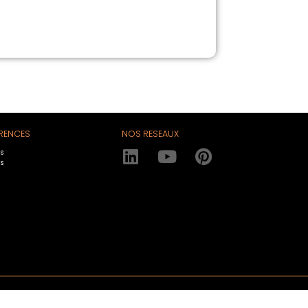
RENCES
NOS RESEAUX
es
es