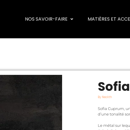
NOS SAVOIR-FAIRE
MATIÈRES ET ACC
Sofi
By Neolith
Sofia Cuprum, un
d’une tonalité so
Le métal sur lequ