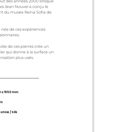
ébut des années 2000 lorsque
çais Jean Nouvel a conçu le
t du musée Reina Sofia de
 née de ces expériences
sionnaires.
olie de ces pierres crée un
lier qui donne à la surface un
nsation plus usés.
 x 1550 mm
cm
atiné / Silk