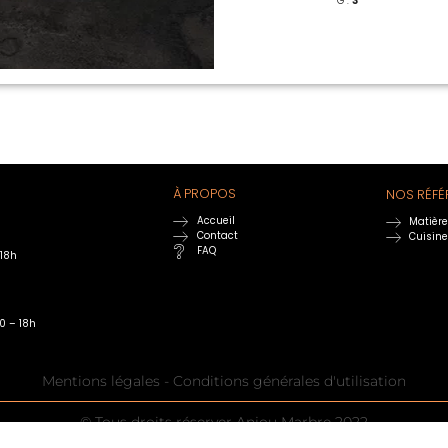
G :
3
À PROPOS
NOS RÉFÉ
Accueil
Matièr
Contact
Cuisin
FAQ
 18h
0 – 18h
Mentions légales - Conditions générales d'utilisation
© Tous droits réserver Anjou Marbre 2022