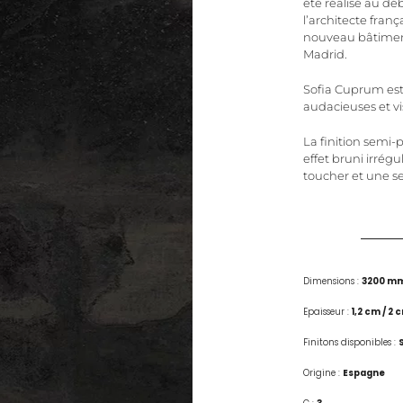
été réalisé au d
l’architecte fran
nouveau bâtimen
Madrid.
Sofia Cuprum est
audacieuses et vi
La finition semi-p
effet bruni irrégu
toucher et une se
Dimensions :
3200 mm
Epaisseur :
1,2 cm / 2 
Finitons disponibles :
S
Origine :
Espagne