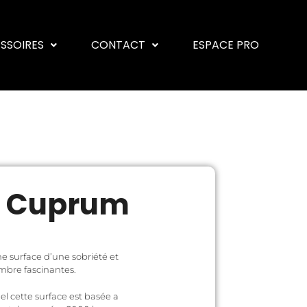
ESSOIRES
CONTACT
ESPACE PRO
a Cuprum
e surface d’une sobriété et
mbre fascinantes.
el cette surface est basée a