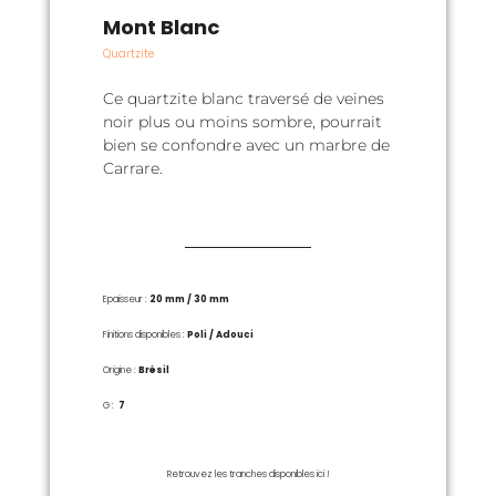
Mont Blanc
Quartzite
Ce quartzite blanc traversé de veines
noir plus ou moins sombre, pourrait
bien se confondre avec un marbre de
Carrare.
Epaisseur :
20 mm /
30 mm
Finitions disponibles :
Poli / Adouci
Origine :
Brésil
G :
7
Retrouvez les tranches disponibles ici !