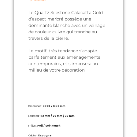
By Silestone
Le Quartz Silestone Calacatta Gold
d’aspect marbré possède une
dominante blanche avec un veinage
de couleur cuivre qui tranche au
travers de la pierre.
Le motif, très tendance s’adapte
parfaitement aux aménagements
contemporains, et s’imposera au
milieu de votre décoration.
Dimensions :
3000 x 1350 mm
Epaisseur :
12 mm / 20 mm / 30 mm
Finition :
Poli / Soft touch
Origine :
Espagne