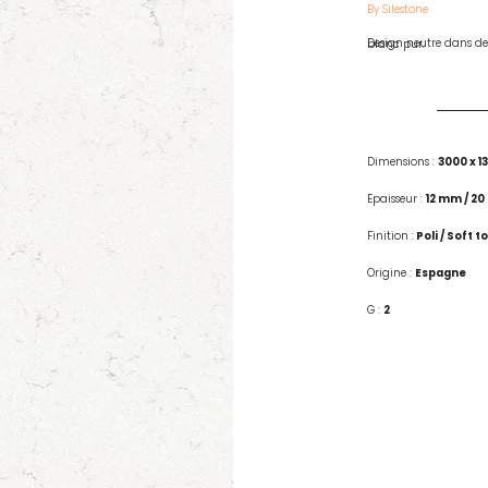
By Silestone
Design neutre dans des tons clairs et veinés sur une base d’un blanc pur.
Dimensions :
3000 x 
Epaisseur :
12 mm / 2
Finition :
Poli / Soft t
Origine :
Espagne
G :
2