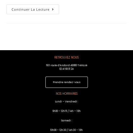
Continuer La Lecture
RETROUVEZ NOUS
193 route d'Andard 49800 Trélazé
02 41 69 01 24
Prendre rendez-vous
NOS HORRAIRES
Lundi – Vendredi :
9h00 – 12h15 / 14h – 18h
Samedi :
10h00 – 12h30 / 14h30 – 18h