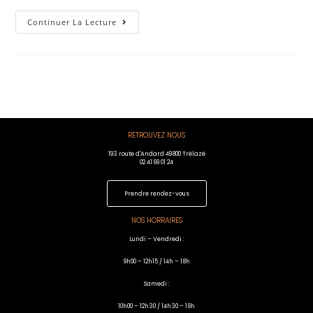
Continuer La Lecture
RETROUVEZ NOUS
193 route d'Andard 49800 Trélazé
02 41 69 01 24
Prendre rendez-vous
NOS HORRAIRES
Lundi – Vendredi :
9h00 – 12h15 / 14h – 18h
Samedi :
10h00 – 12h30 / 14h30 – 18h