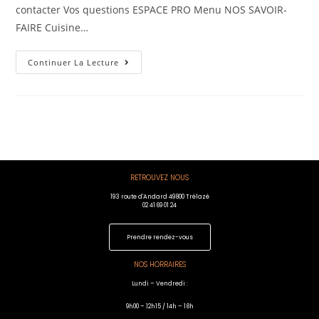
contacter Vos questions ESPACE PRO Menu NOS SAVOIR-
FAIRE Cuisine…
Continuer La Lecture
RETROUVEZ NOUS
193 route d'Andard 49800 Trélazé
02 41 69 01 24
Prendre rendez-vous
NOS HORRAIRES
Lundi – Vendredi :
9h00 – 12h15 / 14h – 18h