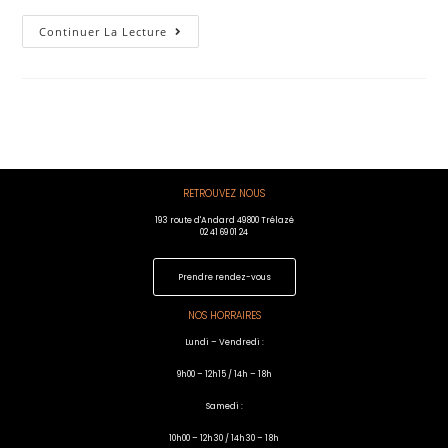
Continuer La Lecture
RETROUVEZ NOUS
193 route d'Andard 49800 Trélazé
02 41 69 01 24
Prendre rendez-vous
NOS HORRAIRES
Lundi – Vendredi :
9h00 – 12h15 / 14h – 18h
Samedi :
10h00 – 12h30 / 14h30 – 18h